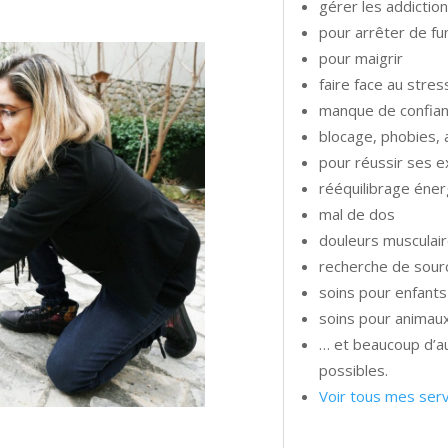
gérer les addiction
pour arrêter de f
pour maigrir
faire face au stres
manque de confia
blocage, phobies,
pour réussir ses e
rééquilibrage éne
mal de dos
douleurs musculair
recherche de sourc
soins pour enfants
soins pour animau
… et beaucoup d’au
possibles.
Voir tous mes ser