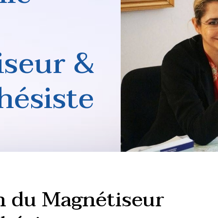
iseur &
hésiste
ste encore appelé
x évolutions du champ
n du Magnétiseur