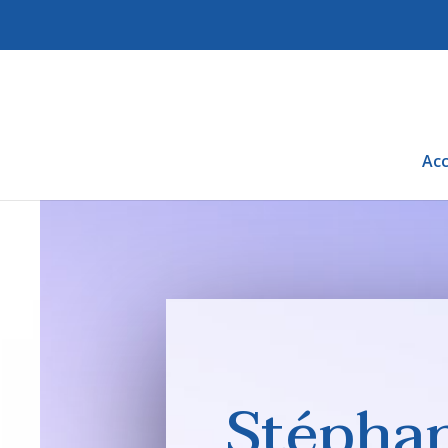
Acc
Stépha