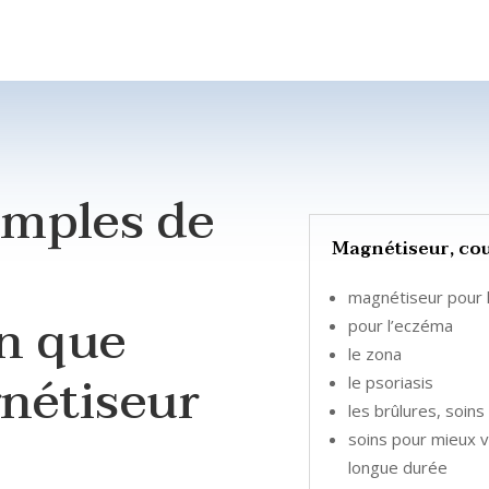
emples de
Magnétiseur, cou
magnétiseur pour 
on que
pour l’eczéma
le zona
gnétiseur
le psoriasis
les brûlures, soin
soins pour mieux v
longue durée