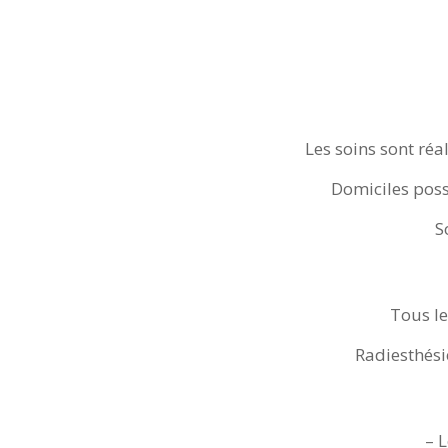
Les soins sont réa
Domiciles poss
S
Tous le
Radiesthésie
– 