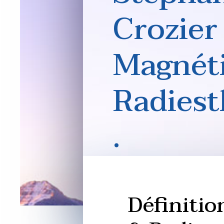
Crozier
Magnét
Radiest
.
Le magnétiseur, radiesthési
guérisseur est sensible au
Définitio
magnétique.