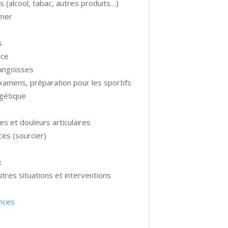
s (alcool, tabac, autres produits…)
umer
s
nce
 angoisses
xamens, préparation pour les sportifs
rgétique
es et douleurs articulaires
es (sourcier)
x
tres situations et interventions
vices