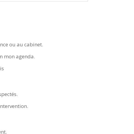
ance ou au cabinet.
lon mon agenda.
is
spectés.
intervention.
nt.